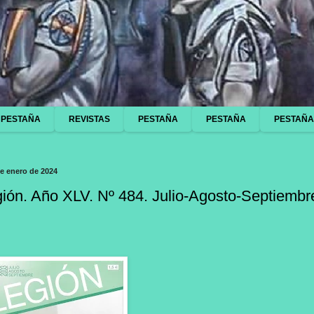
PESTAÑA
REVISTAS
PESTAÑA
PESTAÑA
PESTAÑA
de enero de 2024
ión. Año XLV. Nº 484. Julio-Agosto-Septiembr